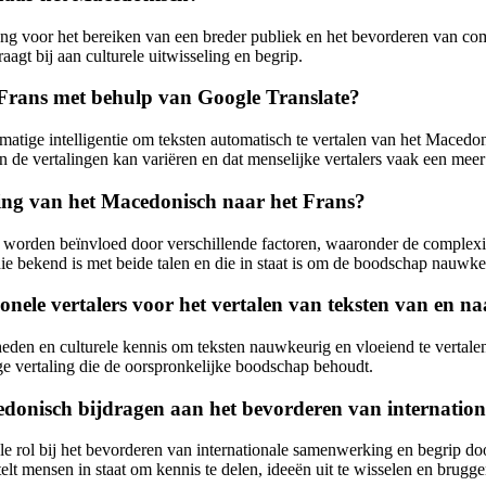
ng voor het bereiken van een breder publiek en het bevorderen van comm
agt bij aan culturele uitwisseling en begrip.
 Frans met behulp van Google Translate?
atige intelligentie om teksten automatisch te vertalen van het Macedo
 van de vertalingen kan variëren en dat menselijke vertalers vaak een m
ling van het Macedonisch naar het Frans?
 worden beïnvloed door verschillende factoren, waaronder de complexite
n die bekend is met beide talen en die in staat is om de boodschap nauwk
ionele vertalers voor het vertalen van teksten van en 
heden en culturele kennis om teksten nauwkeurig en vloeiend te vertal
e vertaling die de oorspronkelijke boodschap behoudt.
edonisch bijdragen aan het bevorderen van internatio
e rol bij het bevorderen van internationale samenwerking en begrip door
lt mensen in staat om kennis te delen, ideeën uit te wisselen en brug