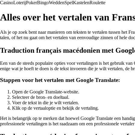
Casino
Loterij
Poker
Bingo
Wedden
Spel
Kastelen
Roulette
Alles over het vertalen van Fran
Als je op zoek bent naar manieren om teksten te vertalen tussen het Fran
talen, of het nu gaat om het vertalen van eenvoudige zinnen of hele d
Traduction français macédonien met Googl
Een van de steeds populaire opties voor vertalingen is het gebruik van
enige wat je hoeft te doen is de tekst invoeren die je wilt vertalen, de
Stappen voor het vertalen met Google Translate:
Open de Google Translate-website.
Selecteer de bron- en doeltaal.
Voer de tekst in die je wilt vertalen.
Klik op de vertaaloptie en bekijk de vertaling.
Het is belangrijk op te merken dat hoewel Google Translate een handige 
professionele vertalingen is het raadzaam om een professionele vertaler 