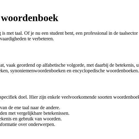
en woordenboek
 met taal. Of je nu een student bent, een professional in de taalsecto
vaardigheden te verbeteren.
, vaak geordend op alfabetische volgorde, met daarbij de betekenis,
boeken, synoniemenwoordenboeken en encyclopedische woordenboeken.
 specifiek doel. Hier zijn enkele veelvoorkomende soorten woordenboe
an de ene taal naar de andere.
en met vergelijkbare betekenissen.
tekenis en gebruik van woorden.
 informatie over onderwerpen.