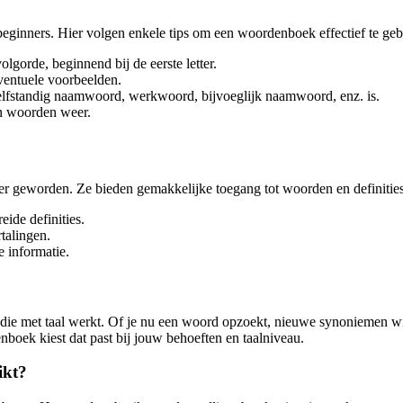
eginners. Hier volgen enkele tips om een woordenboek effectief te geb
lgorde, beginnend bij de eerste letter.
ventuele voorbeelden.
fstandig naamwoord, werkwoord, bijvoeglijk naamwoord, enz. is.
n woorden weer.
er geworden. Ze bieden gemakkelijke toegang tot woorden en definities
ide definities.
talingen.
 informatie.
 die met taal werkt. Of je nu een woord opzoekt, nieuwe synoniemen wi
nboek kiest dat past bij jouw behoeften en taalniveau.
ikt?