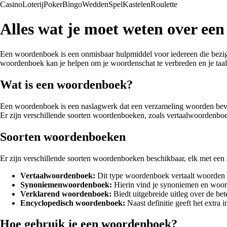
Casino
Loterij
Poker
Bingo
Wedden
Spel
Kastelen
Roulette
Alles wat je moet weten over e
Een woordenboek is een onmisbaar hulpmiddel voor iedereen die bezig is
woordenboek kan je helpen om je woordenschat te verbreden en je taal
Wat is een woordenboek?
Een woordenboek is een naslagwerk dat een verzameling woorden bevat
Er zijn verschillende soorten woordenboeken, zoals vertaalwoorden
Soorten woordenboeken
Er zijn verschillende soorten woordenboeken beschikbaar, elk met een
Vertaalwoordenboek:
Dit type woordenboek vertaalt woorden v
Synoniemenwoordenboek:
Hierin vind je synoniemen en woord
Verklarend woordenboek:
Biedt uitgebreide uitleg over de be
Encyclopedisch woordenboek:
Naast definitie geeft het extra
Hoe gebruik je een woordenboek?