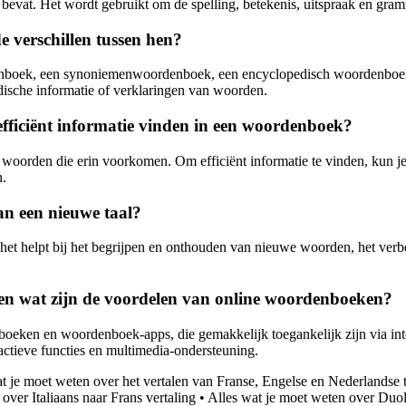
vat. Het wordt gebruikt om de spelling, betekenis, uitspraak en gram
 verschillen tussen hen?
denboek, een synoniemenwoordenboek, een encyclopedisch woordenboek
edische informatie of verklaringen van woorden.
fficiënt informatie vinden in een woordenboek?
oorden die erin voorkomen. Om efficiënt informatie te vinden, kun je he
n.
an een nieuwe taal?
 het helpt bij het begrijpen en onthouden van nieuwe woorden, het verb
 en wat zijn de voordelen van online woordenboeken?
oeken en woordenboek-apps, die gemakkelijk toegankelijk zijn via in
actieve functies en multimedia-ondersteuning.
t je moet weten over het vertalen van Franse, Engelse en Nederlandse 
over Italiaans naar Frans vertaling
•
Alles wat je moet weten over Duo