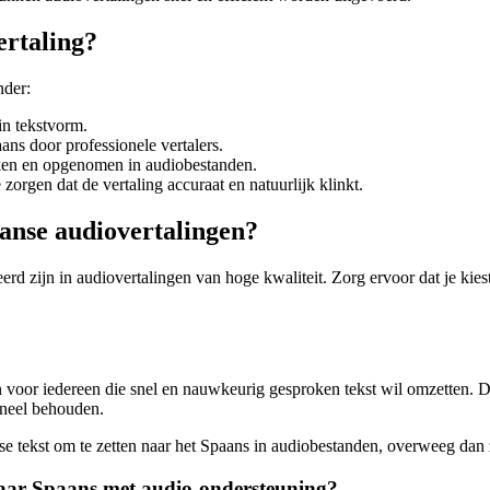
ertaling?
nder:
in tekstvorm.
ans door professionele vertalers.
oken en opgenomen in audiobestanden.
zorgen dat de vertaling accuraat en natuurlijk klinkt.
anse audiovertalingen?
seerd zijn in audiovertalingen van hoge kwaliteit. Zorg ervoor dat je ki
 voor iedereen die snel en nauwkeurig gesproken tekst wil omzetten. D
ineel behouden.
se tekst om te zetten naar het Spaans in audiobestanden, overweeg dan
naar Spaans met audio-ondersteuning?