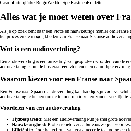
Casino
Loterij
Poker
Bingo
Wedden
Spel
Kastelen
Roulette
Alles wat je moet weten over Fr
Als je op zoek bent naar een vlotte en nauwkeurige manier om Franse tek
het proces en de mogelijkheden van Franse naar Spaanse audiovertalin
Wat is een audiovertaling?
Een audiovertaling is een omzetting van gesproken woorden van de ene 
audiovertaling is om de luisteraar een vloeiende en natuurlijke ervaring 
Waarom kiezen voor een Franse naar Spaan
Een Franse naar Spaanse audiovertaling kan handig zijn voor verschille
audiovertaling je helpen om de inhoud om te zetten zonder veel tijd te v
Voordelen van een audiovertaling
Tijdbesparend:
Met een audiovertaling kun je snel grote hoevee
Nauwkeurigheid:
Professionele vertaalbureaus zorgen voor kwal
Efficiëntie:
Door het gebruik van geavanceerde technologieën ku