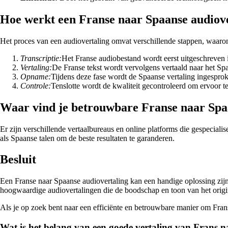
Hoe werkt een Franse naar Spaanse audiov
Het proces van een audiovertaling omvat verschillende stappen, waaro
Transcriptie:
Het Franse audiobestand wordt eerst uitgeschreven 
Vertaling:
De Franse tekst wordt vervolgens vertaald naar het Spa
Opname:
Tijdens deze fase wordt de Spaanse vertaling ingespr
Controle:
Tenslotte wordt de kwaliteit gecontroleerd om ervoor te 
Waar vind je betrouwbare Franse naar Spa
Er zijn verschillende vertaalbureaus en online platforms die gespeciali
als Spaanse talen om de beste resultaten te garanderen.
Besluit
Een Franse naar Spaanse audiovertaling kan een handige oplossing zijn
hoogwaardige audiovertalingen die de boodschap en toon van het orig
Als je op zoek bent naar een efficiënte en betrouwbare manier om Fran
Wat is het belang van een goede vertaling van Frans 