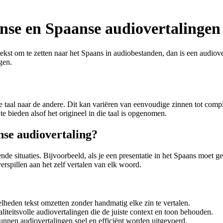
anse en Spaanse audiovertalingen
st om te zetten naar het Spaans in audiobestanden, dan is een audiovert
gen.
taal naar de andere. Dit kan variëren van eenvoudige zinnen tot compl
te bieden alsof het origineel in die taal is opgenomen.
se audiovertaling?
nde situaties. Bijvoorbeeld, als je een presentatie in het Spaans moet 
erspillen aan het zelf vertalen van elk woord.
lheden tekst omzetten zonder handmatig elke zin te vertalen.
iteitsvolle audiovertalingen die de juiste context en toon behouden.
nnen audiovertalingen snel en efficiënt worden uitgevoerd.