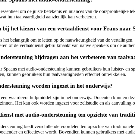
essentieel om de juiste betekenis en nuances van de oorspronkelijke t
 wat hun taalvaardigheid aanzienlijk kan verbeteren.
bij het kiezen van een vertaaldienst voor Frans naar
is het belangrijk om te letten op de nauwkeurigheid van de vertalingen,
ren of de vertaaldienst gebruikmaakt van native speakers om de authent
ondersteuning bijdragen aan het verbeteren van taalv
r Spaans met audio-ondersteuning kunnen gebruikers hun luister- en spr
sen, kunnen gebruikers hun taalvaardigheden effectief ontwikkelen.
dersteuning worden ingezet in het onderwijs?
een waardevol hulpmiddel zijn in het onderwijs. Docenten kunnen deze 
innen. Het kan ook worden ingezet voor zelfstudie en als aanvulling op 
dienst met audio-ondersteuning ten opzichte van tradi
ersteuning biedt verschillende voordelen ten opzichte van traditionele 
 boeiender en effectiever wordt. Bovendien kunnen gebruikers met audio