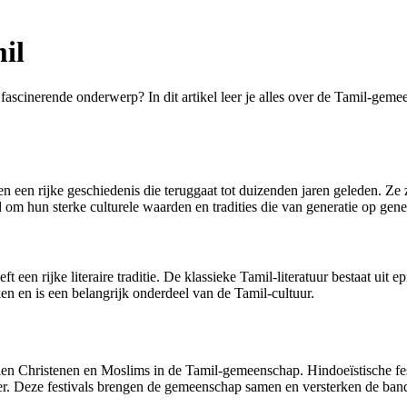
il
 fascinerende onderwerp? In dit artikel leer je alles over de Tamil-geme
een rijke geschiedenis die teruggaat tot duizenden jaren geleden. Ze z
 om hun sterke culturele waarden en tradities die van generatie op ge
t een rijke literaire traditie. De klassieke Tamil-literatuur bestaat uit 
en en is een belangrijk onderdeel van de Tamil-cultuur.
len Christenen en Moslims in de Tamil-gemeenschap. Hindoeïstische fes
er. Deze festivals brengen de gemeenschap samen en versterken de ban