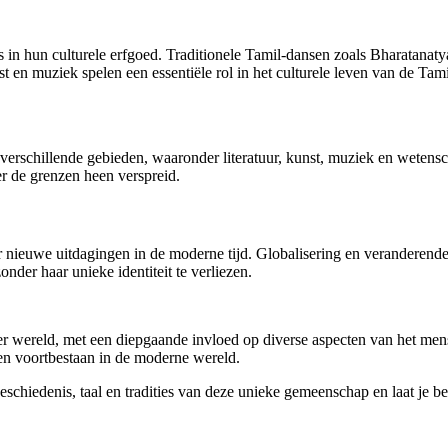
s in hun culturele erfgoed. Traditionele Tamil-dansen zoals Bharatana
en muziek spelen een essentiële rol in het culturele leven van de Tami
 verschillende gebieden, waaronder literatuur, kunst, muziek en weten
r de grenzen heen verspreid.
 nieuwe uitdagingen in de moderne tijd. Globalisering en veranderende s
nder haar unieke identiteit te verliezen.
ter wereld, met een diepgaande invloed op diverse aspecten van het men
ven voortbestaan in de moderne wereld.
schiedenis, taal en tradities van deze unieke gemeenschap en laat je be