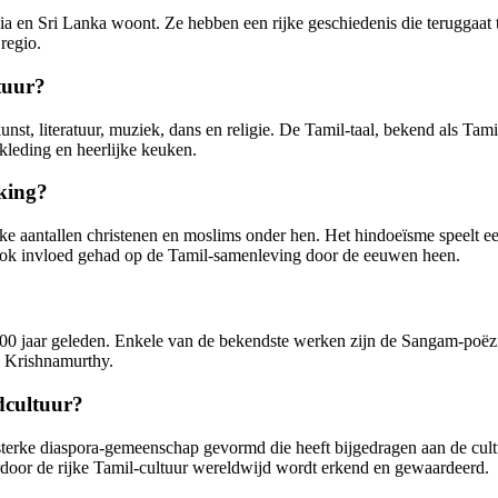
ia en Sri Lanka woont. Ze hebben een rijke geschiedenis die teruggaat 
regio.
tuur?
nst, literatuur, muziek, dans en religie. De Tamil-taal, bekend als Tami
 kleding en heerlijke keuken.
lking?
e aantallen christenen en moslims onder hen. Het hindoeïsme speelt een 
ok invloed gehad op de Tamil-samenleving door de eeuwen heen.
n 2000 jaar geleden. Enkele van de bekendste werken zijn de Sangam-poë
i Krishnamurthy.
dcultuur?
terke diaspora-gemeenschap gevormd die heeft bijgedragen aan de cultur
ardoor de rijke Tamil-cultuur wereldwijd wordt erkend en gewaardeerd.