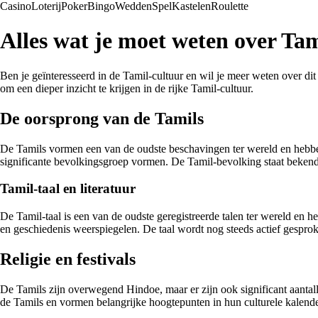
Casino
Loterij
Poker
Bingo
Wedden
Spel
Kastelen
Roulette
Alles wat je moet weten over Tam
Ben je geïnteresseerd in de Tamil-cultuur en wil je meer weten over dit
om een dieper inzicht te krijgen in de rijke Tamil-cultuur.
De oorsprong van de Tamils
De Tamils vormen een van de oudste beschavingen ter wereld en hebben 
significante bevolkingsgroep vormen. De Tamil-bevolking staat bekend
Tamil-taal en literatuur
De Tamil-taal is een van de oudste geregistreerde talen ter wereld en heef
en geschiedenis weerspiegelen. De taal wordt nog steeds actief gesprok
Religie en festivals
De Tamils zijn overwegend Hindoe, maar er zijn ook significant aantal
de Tamils en vormen belangrijke hoogtepunten in hun culturele kalend