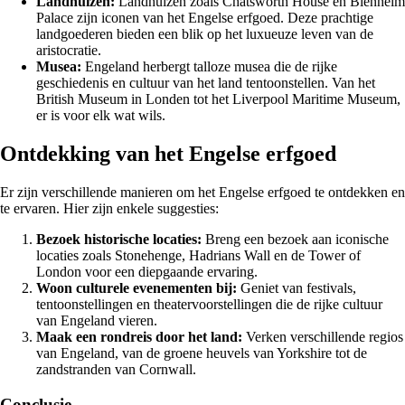
Landhuizen:
Landhuizen zoals Chatsworth House en Blenheim
Palace zijn iconen van het Engelse erfgoed. Deze prachtige
landgoederen bieden een blik op het luxueuze leven van de
aristocratie.
Musea:
Engeland herbergt talloze musea die de rijke
geschiedenis en cultuur van het land tentoonstellen. Van het
British Museum in Londen tot het Liverpool Maritime Museum,
er is voor elk wat wils.
Ontdekking van het Engelse erfgoed
Er zijn verschillende manieren om het Engelse erfgoed te ontdekken en
te ervaren. Hier zijn enkele suggesties:
Bezoek historische locaties:
Breng een bezoek aan iconische
locaties zoals Stonehenge, Hadrians Wall en de Tower of
London voor een diepgaande ervaring.
Woon culturele evenementen bij:
Geniet van festivals,
tentoonstellingen en theatervoorstellingen die de rijke cultuur
van Engeland vieren.
Maak een rondreis door het land:
Verken verschillende regios
van Engeland, van de groene heuvels van Yorkshire tot de
zandstranden van Cornwall.
Conclusie