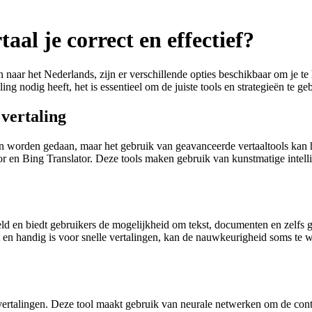
al je correct en effectief?
n naar het Nederlands, zijn er verschillende opties beschikbaar om je te
ng nodig heeft, het is essentieel om de juiste tools en strategieën te 
 vertaling
n worden gedaan, maar het gebruik van geavanceerde vertaaltools kan 
or en Bing Translator. Deze tools maken gebruik van kunstmatige intell
eld en biedt gebruikers de mogelijkheid om tekst, documenten en zelfs 
n handig is voor snelle vertalingen, kan de nauwkeurigheid soms te w
vertalingen. Deze tool maakt gebruik van neurale netwerken om de conte