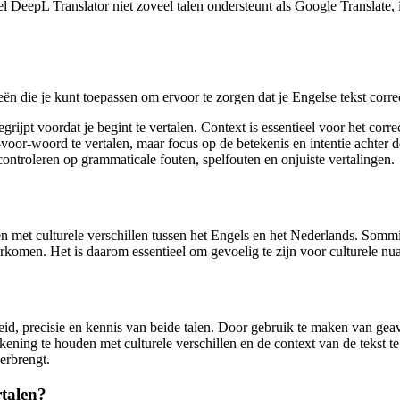
l DeepL Translator niet zoveel talen ondersteunt als Google Translate,
ieën die je kunt toepassen om ervoor te zorgen dat je Engelse tekst corr
grijpt voordat je begint te vertalen. Context is essentieel voor het corr
or-woord te vertalen, maar focus op de betekenis en intentie achter de
controleren op grammaticale fouten, spelfouten en onjuiste vertalingen.
den met culturele verschillen tussen het Engels en het Nederlands. Som
erkomen. Het is daarom essentieel om gevoelig te zijn voor culturele nu
id, precisie en kennis van beide talen. Door gebruik te maken van geava
rekening te houden met culturele verschillen en de context van de tekst 
erbrengt.
rtalen?