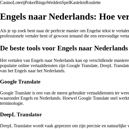
Casino
Loterij
Poker
Bingo
Wedden
Spel
Kastelen
Roulette
Engels naar Nederlands: Hoe verta
Als je op zoek bent naar de perfecte manier om Engelse tekst te vertale
professionele vertaler bent of gewoon iemand die een eenvoudige vertali
De beste tools voor Engels naar Nederlands
Het vertalen van Engels naar Nederlands kan op verschillende maniere
populaire online vertaaldiensten zijn Google Translate, DeepL Translat
van het Engels naar het Nederlands.
Google Translate
Google Translate is een van de meest gebruikte vertaaldiensten ter wer
waaronder Engels en Nederlands. Hoewel Google Translate snel werkt e
terminologie.
DeepL Translator
DeepL Translator wordt vaak geprezen om zijn precisie en natuurlijke 