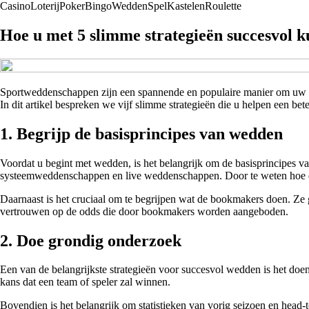
Casino
Loterij
Poker
Bingo
Wedden
Spel
Kastelen
Roulette
Hoe u met 5 slimme strategieën succesvol 
Sportweddenschappen zijn een spannende en populaire manier om uw kenni
In dit artikel bespreken we vijf slimme strategieën die u helpen een b
1. Begrijp de basisprincipes van wedden
Voordat u begint met wedden, is het belangrijk om de basisprincipes 
systeemweddenschappen en live weddenschappen. Door te weten hoe de
Daarnaast is het cruciaal om te begrijpen wat de bookmakers doen. Ze g
vertrouwen op de odds die door bookmakers worden aangeboden.
2. Doe grondig onderzoek
Een van de belangrijkste strategieën voor succesvol wedden is het doen 
kans dat een team of speler zal winnen.
Bovendien is het belangrijk om statistieken van vorig seizoen en head-