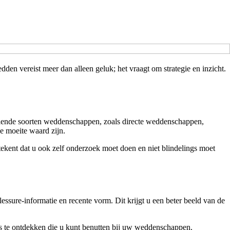
en vereist meer dan alleen geluk; het vraagt om strategie en inzicht.
illende soorten weddenschappen, zoals directe weddenschappen,
 moeite waard zijn.
tekent dat u ook zelf onderzoek moet doen en niet blindelings moet
essure-informatie en recente vorm. Dit krijgt u een beter beeld van de
nds te ontdekken die u kunt benutten bij uw weddenschappen.