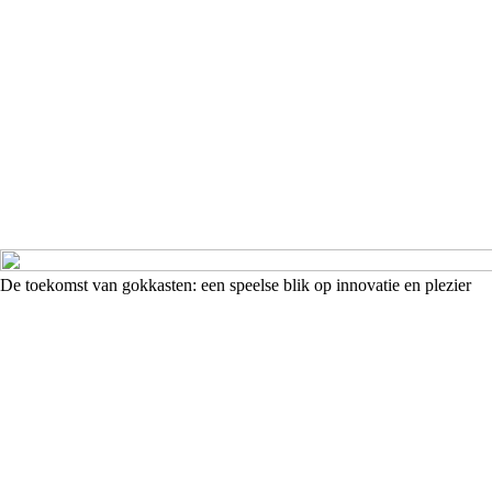
De toekomst van gokkasten: een speelse blik op innovatie en plezier