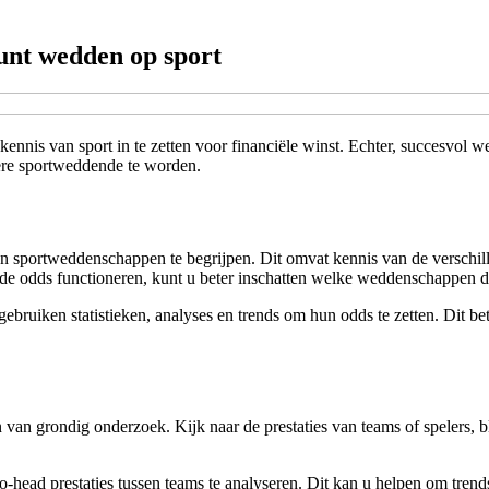
kunt wedden op sport
s van sport in te zetten voor financiële winst. Echter, succesvol wedd
etere sportweddende te worden.
van sportweddenschappen te begrijpen. Dit omvat kennis van de versch
 odds functioneren, kunt u beter inschatten welke weddenschappen de
ebruiken statistieken, analyses en trends om hun odds te zetten. Dit be
van grondig onderzoek. Kijk naar de prestaties van teams of spelers, bl
to-head prestaties tussen teams te analyseren. Dit kan u helpen om tre