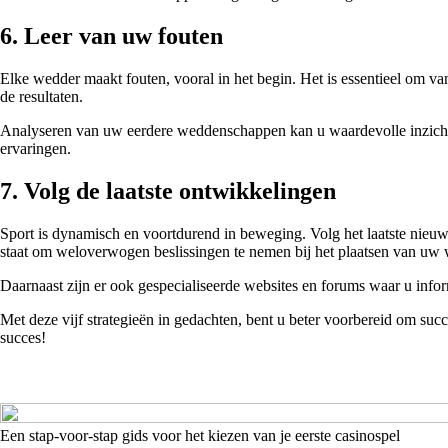
6. Leer van uw fouten
Elke wedder maakt fouten, vooral in het begin. Het is essentieel om v
de resultaten.
Analyseren van uw eerdere weddenschappen kan u waardevolle inzichten
ervaringen.
7. Volg de laatste ontwikkelingen
Sport is dynamisch en voortdurend in beweging. Volg het laatste nieuws
staat om weloverwogen beslissingen te nemen bij het plaatsen van u
Daarnaast zijn er ook gespecialiseerde websites en forums waar u info
Met deze vijf strategieën in gedachten, bent u beter voorbereid om succe
succes!
Een stap-voor-stap gids voor het kiezen van je eerste casinospel