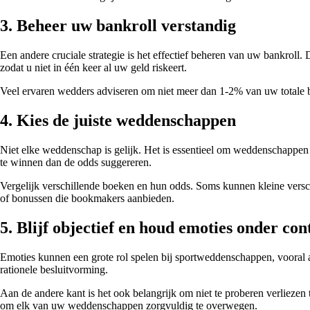
3. Beheer uw bankroll verstandig
Een andere cruciale strategie is het effectief beheren van uw bankroll.
zodat u niet in één keer al uw geld riskeert.
Veel ervaren wedders adviseren om niet meer dan 1-2% van uw totale ba
4. Kies de juiste weddenschappen
Niet elke weddenschap is gelijk. Het is essentieel om weddenschappen
te winnen dan de odds suggereren.
Vergelijk verschillende boeken en hun odds. Soms kunnen kleine versch
of bonussen die bookmakers aanbieden.
5. Blijf objectief en houd emoties onder con
Emoties kunnen een grote rol spelen bij sportweddenschappen, vooral al
rationele besluitvorming.
Aan de andere kant is het ook belangrijk om niet te proberen verliezen
om elk van uw weddenschappen zorgvuldig te overwegen.