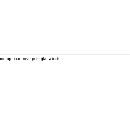
nning naar onvergetelijke winsten