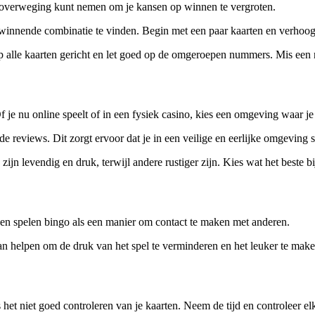
 in overweging kunt nemen om je kansen op winnen te vergroten.
 winnende combinatie te vinden. Begin met een paar kaarten en verhoog 
 op alle kaarten gericht en let goed op de omgeroepen nummers. Mis e
f je nu online speelt of in een fysiek casino, kies een omgeving waar je
 reviews. Dit zorgt ervoor dat je in een veilige en eerlijke omgeving s
zijn levendig en druk, terwijl andere rustiger zijn. Kies wat het beste bij
mensen spelen bingo als een manier om contact te maken met anderen.
an helpen om de druk van het spel te verminderen en het leuker te maken
et niet goed controleren van je kaarten. Neem de tijd en controleer el