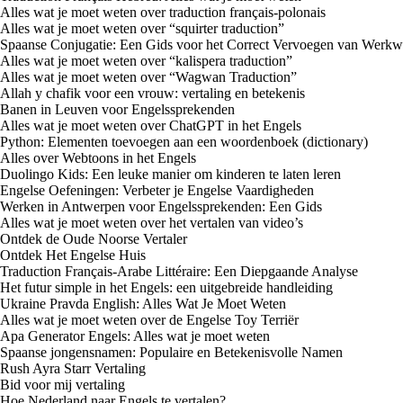
Alles wat je moet weten over traduction français-polonais
Alles wat je moet weten over “squirter traduction”
Spaanse Conjugatie: Een Gids voor het Correct Vervoegen van Werkw
Alles wat je moet weten over “kalispera traduction”
Alles wat je moet weten over “Wagwan Traduction”
Allah y chafik voor een vrouw: vertaling en betekenis
Banen in Leuven voor Engelssprekenden
Alles wat je moet weten over ChatGPT in het Engels
Python: Elementen toevoegen aan een woordenboek (dictionary)
Alles over Webtoons in het Engels
Duolingo Kids: Een leuke manier om kinderen te laten leren
Engelse Oefeningen: Verbeter je Engelse Vaardigheden
Werken in Antwerpen voor Engelssprekenden: Een Gids
Alles wat je moet weten over het vertalen van video’s
Ontdek de Oude Noorse Vertaler
Ontdek Het Engelse Huis
Traduction Français-Arabe Littéraire: Een Diepgaande Analyse
Het futur simple in het Engels: een uitgebreide handleiding
Ukraine Pravda English: Alles Wat Je Moet Weten
Alles wat je moet weten over de Engelse Toy Terriër
Apa Generator Engels: Alles wat je moet weten
Spaanse jongensnamen: Populaire en Betekenisvolle Namen
Rush Ayra Starr Vertaling
Bid voor mij vertaling
Hoe Nederland naar Engels te vertalen?