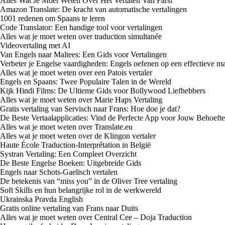
Alles Wat Je Moet Weten Over Het Vertalen Van Farsi
Amazon Translate: De kracht van automatische vertalingen
1001 redenen om Spaans te leren
Code Translator: Een handige tool voor vertalingen
Alles wat je moet weten over traduction simultanée
Videovertaling met AI
Van Engels naar Maltees: Een Gids voor Vertalingen
Verbeter je Engelse vaardigheden: Engels oefenen op een effectieve m
Alles wat je moet weten over een Patois vertaler
Engels en Spaans: Twee Populaire Talen in de Wereld
Kijk Hindi Films: De Ultieme Gids voor Bollywood Liefhebbers
Alles wat je moet weten over Marie Haps Vertaling
Gratis vertaling van Servisch naar Frans: Hoe doe je dat?
De Beste Vertaalapplicaties: Vind de Perfecte App voor Jouw Behoeft
Alles wat je moet weten over Translate.eu
Alles wat je moet weten over de Klingon vertaler
Haute École Traduction-Interprétation in België
Systran Vertaling: Een Compleet Overzicht
De Beste Engelse Boeken: Uitgebreide Gids
Engels naar Schots-Gaelisch vertalen
De betekenis van “miss you” in de Oliver Tree vertaling
Soft Skills en hun belangrijke rol in de werkwereld
Ukrainska Pravda English
Gratis online vertaling van Frans naar Duits
Alles wat je moet weten over Central Cee – Doja Traduction