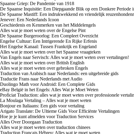
Spaanse Griep: De Pandemie van 1918
De Spaanse Inquisitie: Een Diepgaande Blik op een Donkere Periode i
De Spaanse Mastiff: Een indrukwekkend en vriendelijk reuzenhondenr
Jenever: Een Nederlands Icoon
Geschiedenis en Kenmerken van het Middelengels
Alles wat je moet weten over de Engelse Pint
De Spaanse Burgeroorlog: Een Compleet Overzicht
Engelse Cultuur: Een Intrigerende En Rijke Erfenis
Het Engelse Kanaal: Tussen Frankrijk en Engeland
Alles wat je moet weten over het Spaanse vraagteken
Van Engels naar Servisch: Alles wat je moet weten over vertalingen!
Alles wat je moet weten over British English
Alles wat je moet weten over gebroken Engels
Traduction van Arabisch naar Nederlands: een uitgebreide gids
Traductie Frans naar Nederlands met Audio
Duolingo Math voor Android: Een Complete Gids
eBay België in het Engels: Alles Wat je Moet Weten
Proficiat Traduction: alles wat je moet weten over professionele vertal
La Moulaga Vertaling – Alles wat je moet weten
Bonjour en Italiaans: Een gids voor vertaling
Arigato Translate: De Ultieme Gids Voor Efficiënte Vertalingen
Hoe je je kunt afmelden voor Traduction Services
Alles Over Doorgaan Traduction
Alles wat je moet weten over traduction chinees
Traduction Français Hébreu: Alles wat je moet weten