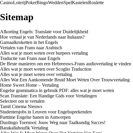
Casino
Loterij
Poker
Bingo
Wedden
Spel
Kastelen
Roulette
Sitemap
Afkorting Engels: Translate voor Duidelijkheid
Hoe vertaal je van Nederlands naar Italiaans?
Garnaalkroketten in het Engels
Vertalen van Frans naar Arabisch
Alles wat je moet weten over burpees vertaling
Traductie van Frans naar Engels
De Beste manieren om een Hebreeuws-Frans audiovertaling te vinden
Alles wat je moet weten over Scoglio Traduction
Alles wat je moet weten over vertaling
Alles Wat Een Aankomende Bruid Moet Weten Over Trouwvertaling
Home Sweet Home – Vertaling
Engelse grammatica in gebruik PDF: alles wat je moet weten
Scan Translate: Een Handige Gids voor Vertalingen
Selecteer om te vertalen
Tamil Cinema Nieuws
Studentenjobs in Leuven voor Engelssprekenden
Parttime Engelse banen in Antwerpen
Duolingo Toernooi: Jouw Weg naar Taalkundig Succes!
Barakallahoufik Vertaling