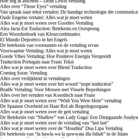
Hoe zeg ik afscheid – Dean Lewis vertaling
Alles over “Those Eyes” vertaling
Van spraak naar tekst vertalen: De handige technologie die communica
Oude Engelse vertaler: Alles wat je moet weten
Alles wat je moet weten over Goodies Vertaling
Alea Jacta Est Traduction: Betekenis en Oorsprong
Een Woordenboek van Kleurcombinaties
El Mundo Deportivo in het Engels
De betekenis van voornamen en de vertaling ervan
Voorwaartse Vertaling: Alles wat je moet weten
Goede Vibes Vertaling: Hoe Positieve Energia Verspreidt
Traduction Portugais naar Frans Tekst
Alles wat je moet weten over Blend Traduction
Coming Soon: Vertaling
Alles over vrolijkheid in vertalingen
Alles wat je moet weten over het woord “nope traduction”
Braille Vertaling: Voor Mensen met Visuele Beperkingen
Alles over het vertalen van Koerdisch naar Frans
Alles wat je moet weten over “Wish You Were Here” vertaling
De Spaanse Overheid en Haar Rol als Regeringsorgaan
Alles wat je moet weten over de geit vertaling
De Betekenis van “Shallow” van Lady Gaga: Een Diepgaande Analys
Alles wat je moet weten over de vertaling van “last last”
Alles wat je moet weten over de “Houdini” Dua Lipa Vertaling
De betekenis van “la hawla wa la quwwata illa billah” in de Islam