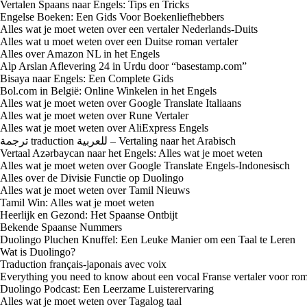
Vertalen Spaans naar Engels: Tips en Tricks
Engelse Boeken: Een Gids Voor Boekenliefhebbers
Alles wat je moet weten over een vertaler Nederlands-Duits
Alles wat u moet weten over een Duitse roman vertaler
Alles over Amazon NL in het Engels
Alp Arslan Aflevering 24 in Urdu door “basestamp.com”
Bisaya naar Engels: Een Complete Gids
Bol.com in België: Online Winkelen in het Engels
Alles wat je moet weten over Google Translate Italiaans
Alles wat je moet weten over Rune Vertaler
Alles wat je moet weten over AliExpress Engels
ترجمة traduction للعربية – Vertaling naar het Arabisch
Vertaal Azərbaycan naar het Engels: Alles wat je moet weten
Alles wat je moet weten over Google Translate Engels-Indonesisch
Alles over de Divisie Functie op Duolingo
Alles wat je moet weten over Tamil Nieuws
Tamil Win: Alles wat je moet weten
Heerlijk en Gezond: Het Spaanse Ontbijt
Bekende Spaanse Nummers
Duolingo Pluchen Knuffel: Een Leuke Manier om een Taal te Leren
Wat is Duolingo?
Traduction français-japonais avec voix
Everything you need to know about een vocal Franse vertaler voor ro
Duolingo Podcast: Een Leerzame Luisterervaring
Alles wat je moet weten over Tagalog taal