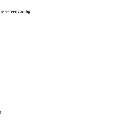
tie vereenvoudigt
e