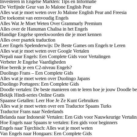
Investeren in Engelse Markten: Tips en Informatie
De Verfijnde Geur van Jo Malone English Pear
Alles wat je moet weten over Jo Malone English Pear and Freesia
De toekomst van eenvoudig Engels
Alles Wat Je Moet Weten Over Grammarly Premium
Alles over de Hanuman Chalisa in het Engels
Handige Engelse spreekwoorden die je moet kennen
Alles over psartek traduction
Leer Engels Spelenderwijs: De Beste Games om Engels te Leren
Alles wat je moet weten over Google Vertalen
Nepali naar Engels: Een Complete Gids voor Vertalingen
Verbeter Je Engelse Vaardigheden
Hoe bereik je een C2-niveau Engels?
Duolingo Frans – Een Complete Gids
Alles wat je moet weten over Duolingo Japans
Duolingo Portugees: Een Complete Gids
Doodle vertalen: De beste manieren om te leren hoe je jouw Doodle be
Bekijk Hindi-series Online Gratis
Spaanse Getallen: Leer Hoe Je Ze Kunt Gebruiken
Alles wat je moet weten over een Traductor Spaans Turks
Traductor Frans naar Nederlands
Belanda naar Indonesië Vertalen: Een Gids voor Nauwkeurige Vertali
Hoe Engels naar Spaans te vertalen: Een gids voor beginners
Engels naar Tsjechisch: Alles wat je moet weten
Van Engels naar Hongaars: Een Complete Gids