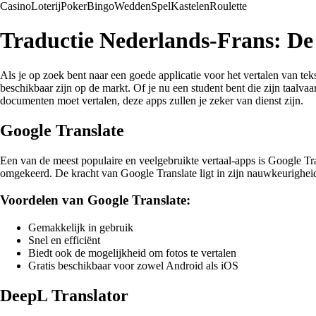
Casino
Loterij
Poker
Bingo
Wedden
Spel
Kastelen
Roulette
Traductie Nederlands-Frans: De 
Als je op zoek bent naar een goede applicatie voor het vertalen van teks
beschikbaar zijn op de markt. Of je nu een student bent die zijn taalvaa
documenten moet vertalen, deze apps zullen je zeker van dienst zijn.
Google Translate
Een van de meest populaire en veelgebruikte vertaal-apps is Google Tr
omgekeerd. De kracht van Google Translate ligt in zijn nauwkeurigheid
Voordelen van Google Translate:
Gemakkelijk in gebruik
Snel en efficiënt
Biedt ook de mogelijkheid om fotos te vertalen
Gratis beschikbaar voor zowel Android als iOS
DeepL Translator