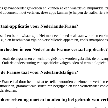
ds geavanceerder geworden en kunnen ze een waardevol hulpmiddel zijn
eel document moet vertalen, deze apps kunnen je helpen de taalbarrière
rtaal-applicatie voor Nederlands-Frans?
nel en betrouwbaar zijn. Het moet een breed scala aan woorden en zinn
zijn en beschikbaar zijn op verschillende apparaten, zoals smartphones,
ïnvloeden in een Nederlands-Franse vertaal-applicatie?
n, zoals de algoritmen en technologieën die worden gebruikt, de omvang
st. Ook de ondersteuning van specifieke vakgebieden of terminologieën k
n de Franse taal voor Nederlandstaligen?
 Franse taal door hen in staat te stellen woorden en zinnen te vertalen 
tbreiden, grammaticale structuren begrijpen en zich vertrouwder voele
ndersteunen.
uikers rekening moeten houden bij het gebruik van ver