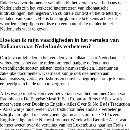
Enkele veelvoorkomende valkuilen bij het vertalen van Italiaans naar
Nederlands zijn het verkeerd interpreteren van idiomatische
uitdrukkingen, het negeren van culturele context en het te letterlijk
vertalen van zinnen. Het is belangrijk om de betekenis achter de
woorden te begrijpen en deze op een natuurlijke manier in het
Nederlands weer te geven.
Hoe kan ik mijn vaardigheden in het vertalen van
Italiaans naar Nederlands verbeteren?
Om je vaardigheden in het vertalen van Italiaans naar Nederlands te
verbeteren, is het aan te raden om regelmatig te oefenen met
verschillende soorten teksten, zoals nieuwsartikelen, literatuur en
zakelijke documenten. Daarnaast kun je ook deelnemen aan
taalcursussen, vertaalworkshops en conversatiegroepen om je kennis
en begrip van beide talen te vergroten.
Alles wat je moet weten over het vertalen van het nummer Creep van
Radiohead
•
De Engelse Mastiff: Een Robuuste Reus
•
Alles wat je
moet weten over Duolingo Engels
•
Alles Over Si No Estás Traduction
•
Alles wat je moet weten over traduction néerlandais
•
Verbeter je
schrijfvaardigheid met een goede grammaticacontrole
•
Al Jazeera
English: Uitgebreide Nieuwsbron met Wereldwijd Bereik
•
Alles wat
je moet weten over de vertaling van het Luxemburgs naar het Frans
•