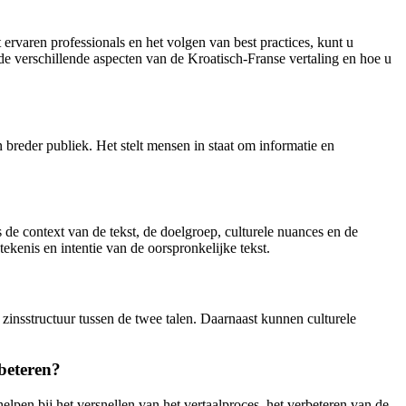
ervaren professionals en het volgen van best practices, kunt u
de verschillende aspecten van de Kroatisch-Franse vertaling en hoe u
 breder publiek. Het stelt mensen in staat om informatie en
 de context van de tekst, de doelgroep, culturele nuances en de
ekenis en intentie van de oorspronkelijke tekst.
 zinsstructuur tussen de twee talen. Daarnaast kunnen culturele
beteren?
elpen bij het versnellen van het vertaalproces, het verbeteren van de