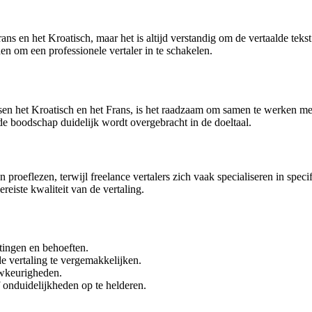
rans en het Kroatisch, maar het is altijd verstandig om de vertaalde te
en om een professionele vertaler in te schakelen.
n het Kroatisch en het Frans, is het raadzaam om samen te werken met 
 de boodschap duidelijk wordt overgebracht in de doeltaal.
en proeflezen, terwijl freelance vertalers zich vaak specialiseren in spe
reiste kwaliteit van de vertaling.
tingen en behoeften.
e vertaling te vergemakkelijken.
uwkeurigheden.
onduidelijkheden op te helderen.