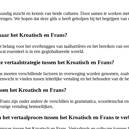
lkundig inzicht en kennis van beide culturen. Door samen te werken met 
engen. We hopen dat deze gids u heeft geholpen bij het begrijpen van 
 naar het Kroatisch en Frans?
t belang voor het overbruggen van taalbarrières en het bereiken van een
at essentieel is in een geglobaliseerde wereld.
te vertaalstrategie tussen het Kroatisch en Frans?
Frans moeten verschillende factoren in overweging worden genomen, zoals
nwicht te vinden tussen letterlijke vertaling en het behouden van de bet
ussen het Kroatisch en Frans?
n Frans zijn onder andere de verschillen in grammatica, woordenschat en
eurige vertaling bemoeilijken.
et vertaalproces tussen het Kroatisch en Frans te ver
lproces tussen het Kroatisch en Frans. Vertaaltools en software kunnen h