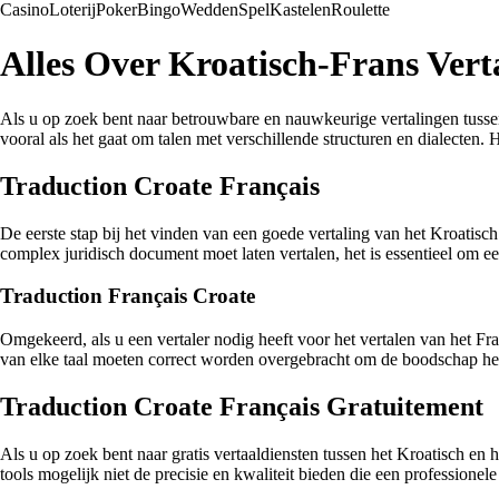
Casino
Loterij
Poker
Bingo
Wedden
Spel
Kastelen
Roulette
Alles Over Kroatisch-Frans Vert
Als u op zoek bent naar betrouwbare en nauwkeurige vertalingen tussen 
vooral als het gaat om talen met verschillende structuren en dialecten.
Traduction Croate Français
De eerste stap bij het vinden van een goede vertaling van het Kroatisc
complex juridisch document moet laten vertalen, het is essentieel om een
Traduction Français Croate
Omgekeerd, als u een vertaler nodig heeft voor het vertalen van het Fra
van elke taal moeten correct worden overgebracht om de boodschap he
Traduction Croate Français Gratuitement
Als u op zoek bent naar gratis vertaaldiensten tussen het Kroatisch en 
tools mogelijk niet de precisie en kwaliteit bieden die een professionele