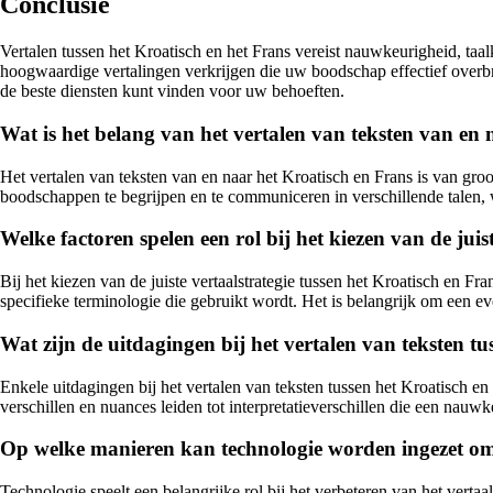
Conclusie
Vertalen tussen het Kroatisch en het Frans vereist nauwkeurigheid, taa
hoogwaardige vertalingen verkrijgen die uw boodschap effectief overbr
de beste diensten kunt vinden voor uw behoeften.
Wat is het belang van het vertalen van teksten van en
Het vertalen van teksten van en naar het Kroatisch en Frans is van groo
boodschappen te begrijpen en te communiceren in verschillende talen, w
Welke factoren spelen een rol bij het kiezen van de juis
Bij het kiezen van de juiste vertaalstrategie tussen het Kroatisch en 
specifieke terminologie die gebruikt wordt. Het is belangrijk om een eve
Wat zijn de uitdagingen bij het vertalen van teksten t
Enkele uitdagingen bij het vertalen van teksten tussen het Kroatisch e
verschillen en nuances leiden tot interpretatieverschillen die een nauwk
Op welke manieren kan technologie worden ingezet om h
Technologie speelt een belangrijke rol bij het verbeteren van het vertaa