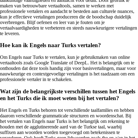
taalkundige vaardigheden en aandacht voor detail. Door gebruik te
maken van betrouwbare vertaaltools, samen te werken met
professionele vertalers en aandacht te besteden aan culturele nuances,
kun je effectieve vertalingen produceren die de boodschap duidelijk
overbrengen. Blijf oefenen en leer van je fouten om je
vertaalvaardigheden te verbeteren en steeds nauwkeurigere vertalingen
te leveren.
Hoe kan ik Engels naar Turks vertalen?
Om Engels naar Turks te vertalen, kun je gebruikmaken van online
vertaaltools zoals Google Translate of DeepL. Het is belangrijk om te
onthouden dat deze tools handig zijn voor basisvertalingen, maar voor
nauwkeurige en contextgevoelige vertalingen is het raadzaam om een
professionele vertaler in te schakelen.
Wat zijn de belangrijkste verschillen tussen het Engels
en het Turks die ik moet weten bij het vertalen?
Het Engels en Turks behoren tot verschillende taalfamilies en hebben
daarom verschillende grammaticale structuren en woordenschat. Bij
het vertalen van Engels naar Turks is het belangrijk om rekening te
houden met de agglutinerende aard van de Turkse taal, waarbij
suffixen aan woorden worden toegevoegd om betekenissen te
veranderen. Ook heeft Turks geen lidwoorden zoals the en a/an in het