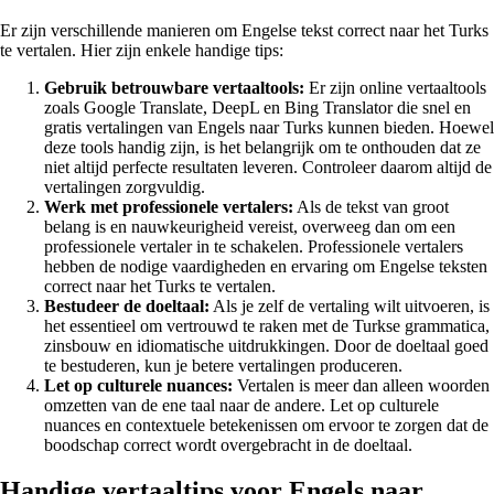
Er zijn verschillende manieren om Engelse tekst correct naar het Turks
te vertalen. Hier zijn enkele handige tips:
Gebruik betrouwbare vertaaltools:
Er zijn online vertaaltools
zoals Google Translate, DeepL en Bing Translator die snel en
gratis vertalingen van Engels naar Turks kunnen bieden. Hoewel
deze tools handig zijn, is het belangrijk om te onthouden dat ze
niet altijd perfecte resultaten leveren. Controleer daarom altijd de
vertalingen zorgvuldig.
Werk met professionele vertalers:
Als de tekst van groot
belang is en nauwkeurigheid vereist, overweeg dan om een
professionele vertaler in te schakelen. Professionele vertalers
hebben de nodige vaardigheden en ervaring om Engelse teksten
correct naar het Turks te vertalen.
Bestudeer de doeltaal:
Als je zelf de vertaling wilt uitvoeren, is
het essentieel om vertrouwd te raken met de Turkse grammatica,
zinsbouw en idiomatische uitdrukkingen. Door de doeltaal goed
te bestuderen, kun je betere vertalingen produceren.
Let op culturele nuances:
Vertalen is meer dan alleen woorden
omzetten van de ene taal naar de andere. Let op culturele
nuances en contextuele betekenissen om ervoor te zorgen dat de
boodschap correct wordt overgebracht in de doeltaal.
Handige vertaaltips voor Engels naar